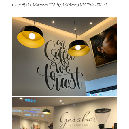
시스템 : La Marzocco GB5 3gr, Mahlkonig K30 Twin/ EK-43